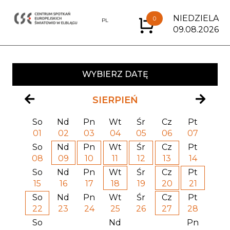
NIEDZIELA
0
EN
PL
09.08.2026
WYBIERZ DATĘ
SIERPIEŃ
So
Nd
Pn
Wt
Śr
Cz
Pt
01
02
03
04
05
06
07
So
Nd
Pn
Wt
Śr
Cz
Pt
08
09
10
11
12
13
14
So
Nd
Pn
Wt
Śr
Cz
Pt
15
16
17
18
19
20
21
So
Nd
Pn
Wt
Śr
Cz
Pt
22
23
24
25
26
27
28
So
Nd
Pn