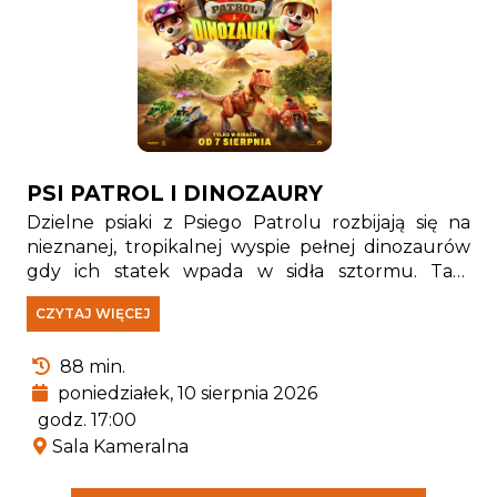
PSI PATROL I DINOZAURY
Dzielne psiaki z Psiego Patrolu rozbijają się na
nieznanej, tropikalnej wyspie pełnej dinozaurów
gdy ich statek wpada w sidła sztormu. Tam
spotykają Rexa — szczeniaka, który od lat jest
CZYTAJ WIĘCEJ
uwięziony na wyspie i stał się prawdziwym
ekspertem od wszystkiego, co związane z
88 min.
pradawnymi gadami.
poniedziałek, 10 sierpnia 2026
godz. 17:00
Sala Kameralna