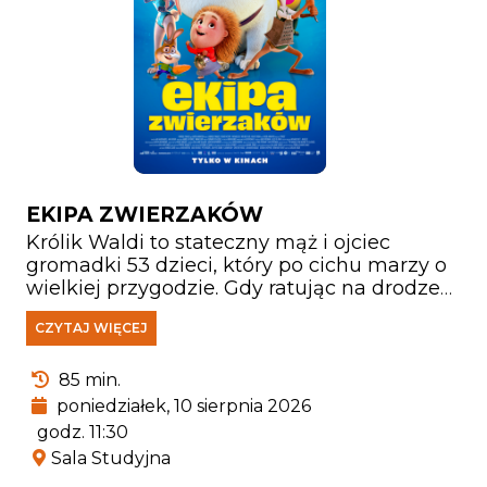
EKIPA ZWIERZAKÓW
Królik Waldi to stateczny mąż i ojciec
gromadki 53 dzieci, który po cichu marzy o
wielkiej przygodzie. Gdy ratując na drodze
małą jeżyczkę Helę doznaje kontuzji głowy,
CZYTAJ WIĘCEJ
zaczyna wierzyć, że jest hrabią
Farmazonem, pogromcą smoków i
wybawcą księżniczek. Przekonany, że świat
85 min.
pełen jest czekających go wyzwań, porzuca
poniedziałek, 10 sierpnia 2026
rodzinne strony, by walczyć ze złem i nieść
godz. 11:30
pomoc słabszym.
Sala Studyjna