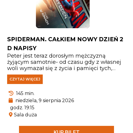
SPIDERMAN. CAŁKIEM NOWY DZIEŃ 2
D NAPISY
Peter jest teraz dorosłym mężczyzną
żyjącym samotnie- od czasu gdy z własnej
woli wymazał się z życia i pamięci tych,
których kochał. Walcząc z przestępczością
CZYTAJ WIĘCEJ
w Nowym Jorku, który nie zna już jego
imienia, w pełni poświęcił się ochronie
miasta. Gdy rosnące wymagania zaczynają
145 min.
go przytłaczać, presja wywołuje
niedziela, 9 sierpnia 2026
zaskakującą fizyczną przemianę, która
godz. 19:15
zagraża jego istnieniu, podczas gdy nowy,
Sala duża
niepokojący schemat zbrodni prowadzi do
pojawienia się jednego z najpotężniejszych
przeciwników, z jakimi kiedykolwiek się
KUP BILET