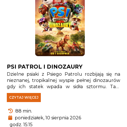
PSI PATROL I DINOZAURY
Dzielne psiaki z Psiego Patrolu rozbijają się na
nieznanej, tropikalnej wyspie pełnej dinozaurów
gdy ich statek wpada w sidła sztormu. Tam
spotykają Rexa — szczeniaka, który od lat jest
CZYTAJ WIĘCEJ
uwięziony na wyspie i stał się prawdziwym
ekspertem od wszystkiego, co związane z
88 min.
pradawnymi gadami.
poniedziałek, 10 sierpnia 2026
godz. 15:15