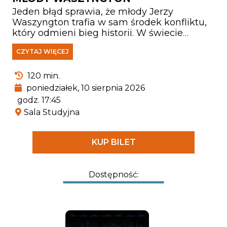
Jeden błąd sprawia, że młody Jerzy
Waszyngton trafia w sam środek konfliktu,
który odmieni bieg historii. W świecie
kruchych sojuszy, narastających napięć i
CZYTAJ WIĘCEJ
wojny ogarniającej pogranicze jego honor,
lojalność i odwaga zostają wystawione na
najcięższą próbę. Stawiając czoła
120 min.
niebezpiecznym przeciwnikom,
poniedziałek, 10 sierpnia 2026
Washington musi zmierzyć się nie tylko z
godz. 17:45
wrogami, lecz także z własnymi słabościami
Sala Studyjna
i pytaniem o to, kim naprawdę chce się stać.
To nieznana dotąd historia młodego
Jerzego Waszyngtona – człowieka, który
KUP BILET
stał się legendą.
Dostępność: