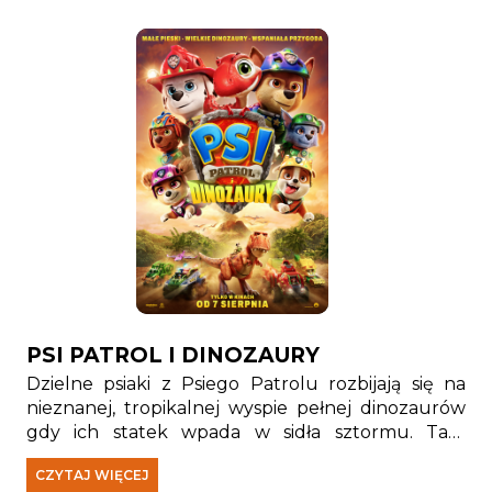
PSI PATROL I DINOZAURY
Dzielne psiaki z Psiego Patrolu rozbijają się na
nieznanej, tropikalnej wyspie pełnej dinozaurów
gdy ich statek wpada w sidła sztormu. Tam
spotykają Rexa — szczeniaka, który od lat jest
CZYTAJ WIĘCEJ
uwięziony na wyspie i stał się prawdziwym