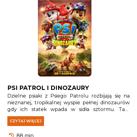
PSI PATROL I DINOZAURY
Dzielne psiaki z Psiego Patrolu rozbijają się na
nieznanej, tropikalnej wyspie pełnej dinozaurów
gdy ich statek wpada w sidła sztormu. Tam
spotykają Rexa — szczeniaka, który od lat jest
CZYTAJ WIĘCEJ
uwięziony na wyspie i stał się prawdziwym
ekspertem od wszystkiego, co związane z
88 min.
pradawnymi gadami.