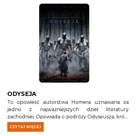
ODYSEJA
To opowieść autorstwa Homera uznawana za
jedno z najważniejszych dzieł literatury
zachodniej. Opowiada o podróży Odyseusza, króla
Itaki, który musi stawić czoła licznym wyzwaniom
CZYTAJ WIĘCEJ
próbując wrócić do domu po wojnie trojańskiej.