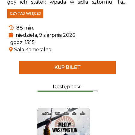
gdy ich statek wpada w sidła sztormu. Tam
spotykają Rexa — szczeniaka, który od lat jest
CZYTAJ WIĘCEJ
uwięziony na wyspie i stał się prawdziwym
ekspertem od wszystkiego, co związane z
88 min.
pradawnymi gadami.
niedziela, 9 sierpnia 2026
godz. 15:15
Sala Kameralna
KUP BILET
Dostępność: