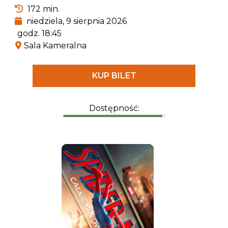
Powstała już niejedna ekranizacja klasycznego
172 min.
dzieła Homera, ale tym razem film nakręcony
niedziela, 9 sierpnia 2026
zostanie w technologii IMAX i będzie pierwszym
godz. 18:45
tak nowoczesnym podejściem do „Odysei”.
Sala Kameralna
KUP BILET
Dostępność: