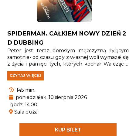
SPIDERMAN. CAŁKIEM NOWY DZIEŃ 2
D DUBBING
Peter jest teraz dorosłym mężczyzną żyjącym
samotnie- od czasu gdy z własnej woli wymazał się
z życia i pamięci tych, których kochał. Walcząc z
przestępczością w Nowym Jorku, który nie zna
CZYTAJ WIĘCEJ
już jego imienia, w pełni poświęcił się ochronie
miasta. Gdy rosnące wymagania zaczynają go
145 min.
przytłaczać, presja wywołuje zaskakującą fizyczną
przemianę, która zagraża jego istnieniu, podczas
poniedziałek, 10 sierpnia 2026
gdy nowy, niepokojący schemat zbrodni prowadzi
godz. 14:00
do pojawienia się jednego z najpotężniejszych
Sala duża
przeciwników, z jakimi kiedykolwiek się zmierzył.
KUP BILET