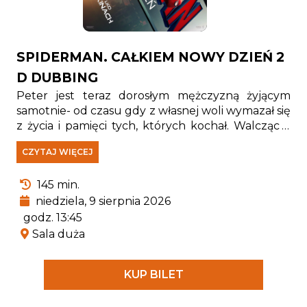
SPIDERMAN. CAŁKIEM NOWY DZIEŃ 2
D DUBBING
Peter jest teraz dorosłym mężczyzną żyjącym
samotnie- od czasu gdy z własnej woli wymazał się
z życia i pamięci tych, których kochał. Walcząc z
przestępczością w Nowym Jorku, który nie zna
CZYTAJ WIĘCEJ
już jego imienia, w pełni poświęcił się ochronie
miasta. Gdy rosnące wymagania zaczynają go
145 min.
przytłaczać, presja wywołuje zaskakującą fizyczną
przemianę, która zagraża jego istnieniu, podczas
niedziela, 9 sierpnia 2026
gdy nowy, niepokojący schemat zbrodni prowadzi
godz. 13:45
do pojawienia się jednego z najpotężniejszych
Sala duża
przeciwników, z jakimi kiedykolwiek się zmierzył.
KUP BILET