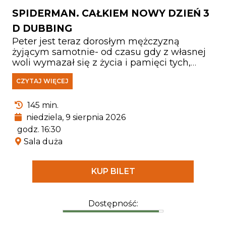
SPIDERMAN. CAŁKIEM NOWY DZIEŃ 3
D DUBBING
Peter jest teraz dorosłym mężczyzną
żyjącym samotnie- od czasu gdy z własnej
woli wymazał się z życia i pamięci tych,
których kochał. Walcząc z przestępczością
CZYTAJ WIĘCEJ
w Nowym Jorku, który nie zna już jego
imienia, w pełni poświęcił się ochronie
miasta. Gdy rosnące wymagania zaczynają
145 min.
go przytłaczać, presja wywołuje
niedziela, 9 sierpnia 2026
zaskakującą fizyczną przemianę, która
godz. 16:30
zagraża jego istnieniu, podczas gdy nowy,
Sala duża
niepokojący schemat zbrodni prowadzi do
pojawienia się jednego z najpotężniejszych
przeciwników, z jakimi kiedykolwiek się
KUP BILET
zmierzył.
Dostępność: