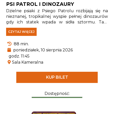
PSI PATROL I DINOZAURY
Dzielne psiaki z Psiego Patrolu rozbijają się na
nieznanej, tropikalnej wyspie pełnej dinozaurów
gdy ich statek wpada w sidła sztormu. Tam
spotykają Rexa — szczeniaka, który od lat jest
CZYTAJ WIĘCEJ
uwięziony na wyspie i stał się prawdziwym
ekspertem od wszystkiego, co związane z
88 min.
pradawnymi gadami.
poniedziałek, 10 sierpnia 2026
godz. 11:45
Sala Kameralna
KUP BILET
Dostępność: