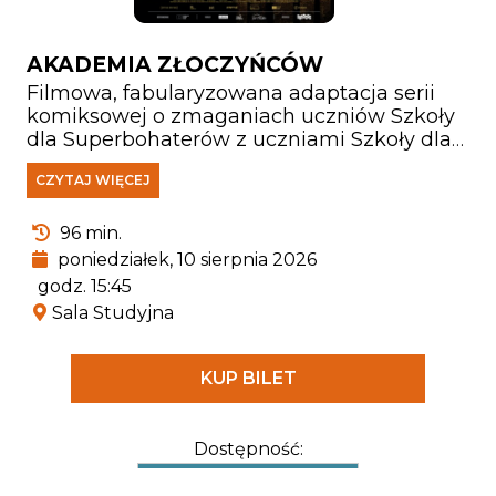
AKADEMIA ZŁOCZYŃCÓW
Filmowa, fabularyzowana adaptacja serii
komiksowej o zmaganiach uczniów Szkoły
dla Superbohaterów z uczniami Szkoły dla
Super Złoczyńców. Zbliża się kolejna edycja
CZYTAJ WIĘCEJ
zawodów. Ale co zrobić, gdy trzeba będzie
walczyć z Bardzo Wielkim Złem, które
zamierza zlikwidować obie szkoły i przejąć
96 min.
kontrolę nad światem? Cała nadzieja w niej
poniedziałek, 10 sierpnia 2026
– Królowej Złoczyńców. To ona musi stoczyć
godz. 15:45
pojedynek, od którego zależy wszystko.
Sala Studyjna
KUP BILET
Dostępność: