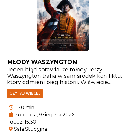
MŁODY WASZYNGTON
Jeden błąd sprawia, że młody Jerzy
Waszyngton trafia w sam środek konfliktu,
który odmieni bieg historii. W świecie
kruchych sojuszy, narastających napięć i
CZYTAJ WIĘCEJ
wojny ogarniającej pogranicze jego honor,
lojalność i odwaga zostają wystawione na
najcięższą próbę. Stawiając czoła
120 min.
niebezpiecznym przeciwnikom,
niedziela, 9 sierpnia 2026
Washington musi zmierzyć się nie tylko z
godz. 15:30
wrogami, lecz także z własnymi słabościami
Sala Studyjna
i pytaniem o to, kim naprawdę chce się stać.