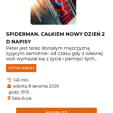
SPIDERMAN. CAŁKIEM NOWY DZIEŃ 2
D NAPISY
Peter jest teraz dorosłym mężczyzną
żyjącym samotnie- od czasu gdy z własnej
woli wymazał się z życia i pamięci tych,
których kochał. Walcząc z przestępczością
CZYTAJ WIĘCEJ
w Nowym Jorku, który nie zna już jego
imienia, w pełni poświęcił się ochronie
miasta. Gdy rosnące wymagania zaczynają
145 min.
go przytłaczać, presja wywołuje
sobota, 8 sierpnia 2026
zaskakującą fizyczną przemianę, która
godz. 19:15
zagraża jego istnieniu, podczas gdy nowy,
Sala duża
niepokojący schemat zbrodni prowadzi do
pojawienia się jednego z najpotężniejszych
przeciwników, z jakimi kiedykolwiek się