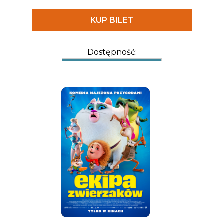
poszukujących ich rodziców. Wspólna wędrówka
KUP BILET
okaże się czymś więcej niż tylko wyprawą pełną
przygód. Czy góra da im to, czego naprawdę
potrzebują?
Dostępność: