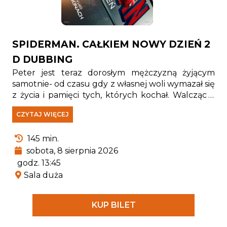
SPIDERMAN. CAŁKIEM NOWY DZIEŃ 2
D DUBBING
Peter jest teraz dorosłym mężczyzną żyjącym
samotnie- od czasu gdy z własnej woli wymazał się
z życia i pamięci tych, których kochał. Walcząc z
przestępczością w Nowym Jorku, który nie zna
CZYTAJ WIĘCEJ
już jego imienia, w pełni poświęcił się ochronie
miasta. Gdy rosnące wymagania zaczynają go
145 min.
przytłaczać, presja wywołuje zaskakującą fizyczną
przemianę, która zagraża jego istnieniu, podczas
sobota, 8 sierpnia 2026
gdy nowy, niepokojący schemat zbrodni prowadzi
godz. 13:45
do pojawienia się jednego z najpotężniejszych
Sala duża
przeciwników, z jakimi kiedykolwiek się zmierzył.
KUP BILET