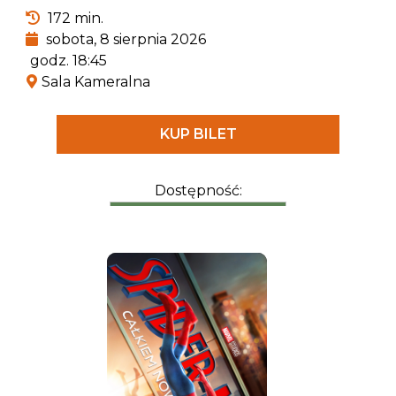
Powstała już niejedna ekranizacja klasycznego
172 min.
dzieła Homera, ale tym razem film nakręcony
sobota, 8 sierpnia 2026
zostanie w technologii IMAX i będzie pierwszym
godz. 18:45
tak nowoczesnym podejściem do „Odysei”.
Sala Kameralna
KUP BILET
Dostępność: