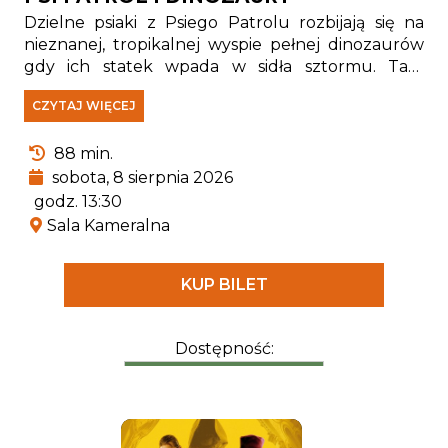
Dzielne psiaki z Psiego Patrolu rozbijają się na
nieznanej, tropikalnej wyspie pełnej dinozaurów
gdy ich statek wpada w sidła sztormu. Tam
spotykają Rexa — szczeniaka, który od lat jest
CZYTAJ WIĘCEJ
uwięziony na wyspie i stał się prawdziwym
ekspertem od wszystkiego, co związane z
88 min.
pradawnymi gadami.
sobota, 8 sierpnia 2026
godz. 13:30
Sala Kameralna
KUP BILET
Dostępność: