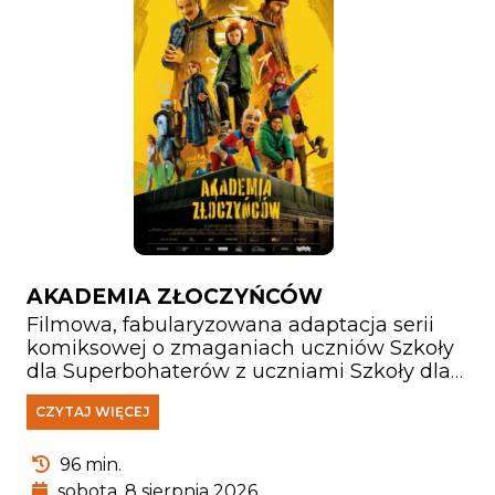
AKADEMIA ZŁOCZYŃCÓW
Filmowa, fabularyzowana adaptacja serii
komiksowej o zmaganiach uczniów Szkoły
dla Superbohaterów z uczniami Szkoły dla
Super Złoczyńców. Zbliża się kolejna edycja
CZYTAJ WIĘCEJ
zawodów. Ale co zrobić, gdy trzeba będzie
walczyć z Bardzo Wielkim Złem, które
zamierza zlikwidować obie szkoły i przejąć
96 min.
kontrolę nad światem? Cała nadzieja w niej
sobota, 8 sierpnia 2026