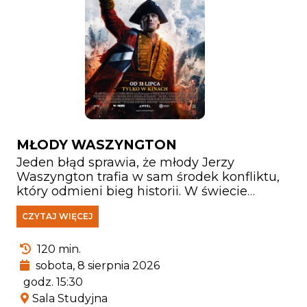
MŁODY WASZYNGTON
Jeden błąd sprawia, że młody Jerzy
Waszyngton trafia w sam środek konfliktu,
który odmieni bieg historii. W świecie
kruchych sojuszy, narastających napięć i
CZYTAJ WIĘCEJ
wojny ogarniającej pogranicze jego honor,
lojalność i odwaga zostają wystawione na
najcięższą próbę. Stawiając czoła
120 min.
niebezpiecznym przeciwnikom,
sobota, 8 sierpnia 2026
Washington musi zmierzyć się nie tylko z
godz. 15:30
wrogami, lecz także z własnymi słabościami
Sala Studyjna
i pytaniem o to, kim naprawdę chce się stać.