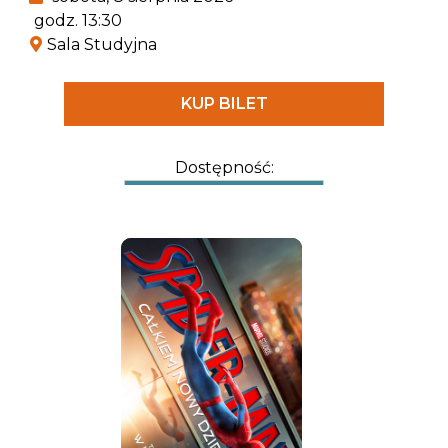
– Królowej Złoczyńców. To ona musi stoczyć
godz. 13:30
pojedynek, od którego zależy wszystko.
Sala Studyjna
KUP BILET
Dostępność: