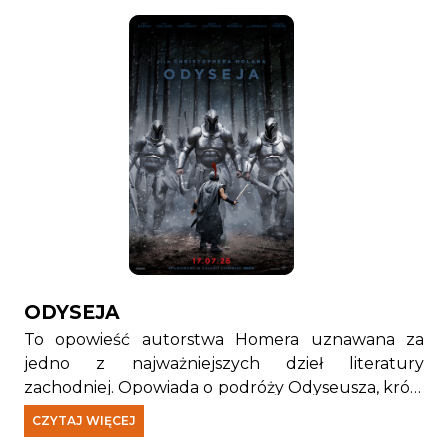
ODYSEJA
To opowieść autorstwa Homera uznawana za
jedno z najważniejszych dzieł literatury
zachodniej. Opowiada o podróży Odyseusza, króla
Itaki, który musi stawić czoła licznym wyzwaniom
CZYTAJ WIĘCEJ
próbując wrócić do domu po wojnie trojańskiej.