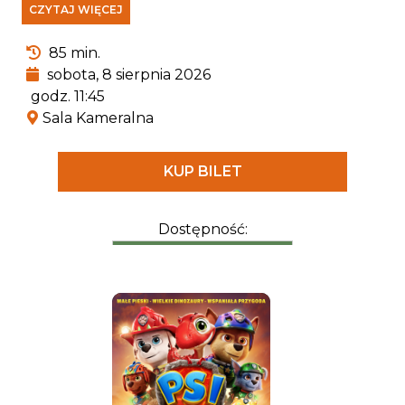
CZYTAJ WIĘCEJ
zaczyna wierzyć, że jest hrabią
Farmazonem, pogromcą smoków i
wybawcą księżniczek. Przekonany, że świat
85 min.
pełen jest czekających go wyzwań, porzuca
sobota, 8 sierpnia 2026
rodzinne strony, by walczyć ze złem i nieść
godz. 11:45
pomoc słabszym.
Sala Kameralna
KUP BILET
Dostępność: