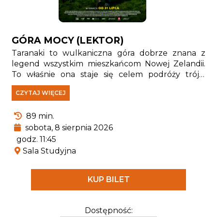
GÓRA MOCY (LEKTOR)
Taranaki to wulkaniczna góra dobrze znana z
legend wszystkim mieszkańcom Nowej Zelandii.
To właśnie ona staje się celem podróży trójki
dzieci, z których każde ma inny powód, aby wejść
CZYTAJ WIĘCEJ
na jej szczyt. Zmagająca się z nowotworem Sam
wierzy w uzdrowicielską siłę góry, Mallory bardzo
89 min.
chciałby znaleźć przyjaciół, a Bronco od zawsze
chciał podbić Taranaki, którą jego przodkowie
sobota, 8 sierpnia 2026
darzą wielkim szacunkiem. Droga nie będzie łatwa
godz. 11:45
– nie dość, że czeka ich starcie z dziką naturą, to
Sala Studyjna
paczka podróżników musi także uniknąć
poszukujących ich rodziców. Wspólna wędrówka
KUP BILET
okaże się czymś więcej niż tylko wyprawą pełną
przygód. Czy góra da im to, czego naprawdę
potrzebują?
Dostępność: