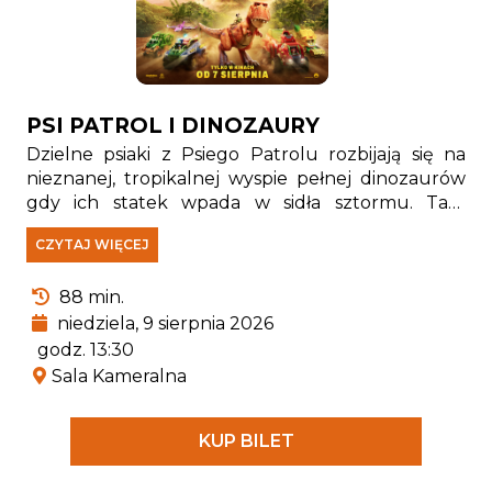
PSI PATROL I DINOZAURY
Dzielne psiaki z Psiego Patrolu rozbijają się na
nieznanej, tropikalnej wyspie pełnej dinozaurów
gdy ich statek wpada w sidła sztormu. Tam
spotykają Rexa — szczeniaka, który od lat jest
CZYTAJ WIĘCEJ
uwięziony na wyspie i stał się prawdziwym
ekspertem od wszystkiego, co związane z
88 min.
pradawnymi gadami.
niedziela, 9 sierpnia 2026
godz. 13:30
Sala Kameralna
KUP BILET