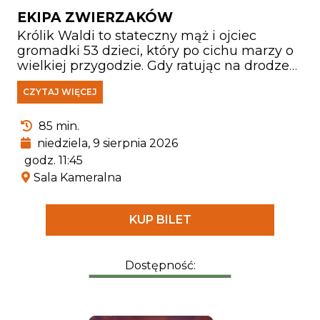
EKIPA ZWIERZAKÓW
Królik Waldi to stateczny mąż i ojciec
gromadki 53 dzieci, który po cichu marzy o
wielkiej przygodzie. Gdy ratując na drodze
małą jeżyczkę Helę doznaje kontuzji głowy,
CZYTAJ WIĘCEJ
zaczyna wierzyć, że jest hrabią
Farmazonem, pogromcą smoków i
wybawcą księżniczek. Przekonany, że świat
85 min.
pełen jest czekających go wyzwań, porzuca
niedziela, 9 sierpnia 2026
rodzinne strony, by walczyć ze złem i nieść
godz. 11:45
pomoc słabszym.
Sala Kameralna
KUP BILET
Dostępność: