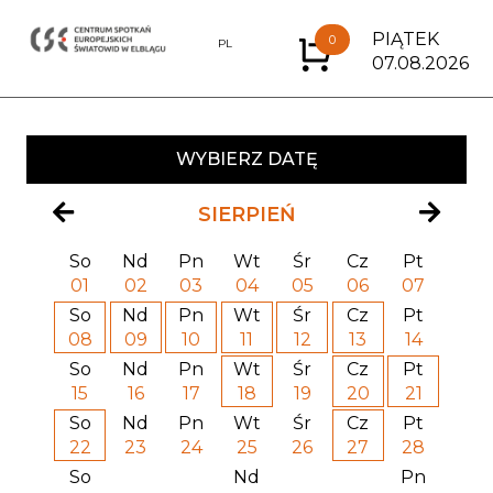
PIĄTEK
0
EN
PL
07.08.2026
WYBIERZ DATĘ
SIERPIEŃ
So
Nd
Pn
Wt
Śr
Cz
Pt
01
02
03
04
05
06
07
So
Nd
Pn
Wt
Śr
Cz
Pt
08
09
10
11
12
13
14
So
Nd
Pn
Wt
Śr
Cz
Pt
15
16
17
18
19
20
21
So
Nd
Pn
Wt
Śr
Cz
Pt
22
23
24
25
26
27
28
So
Nd
Pn