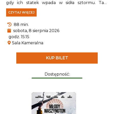
gdy ich statek wpada w sidła sztormu. Tam
spotykają Rexa — szczeniaka, który od lat jest
CZYTAJ WIĘCEJ
uwięziony na wyspie i stał się prawdziwym
ekspertem od wszystkiego, co związane z
88 min.
pradawnymi gadami.
sobota, 8 sierpnia 2026
godz. 15:15
Sala Kameralna
KUP BILET
Dostępność: