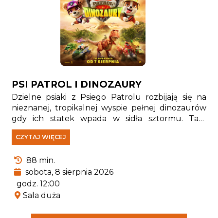
PSI PATROL I DINOZAURY
Dzielne psiaki z Psiego Patrolu rozbijają się na
nieznanej, tropikalnej wyspie pełnej dinozaurów
gdy ich statek wpada w sidła sztormu. Tam
spotykają Rexa — szczeniaka, który od lat jest
CZYTAJ WIĘCEJ
uwięziony na wyspie i stał się prawdziwym
ekspertem od wszystkiego, co związane z
88 min.
pradawnymi gadami.
sobota, 8 sierpnia 2026
godz. 12:00
Sala duża