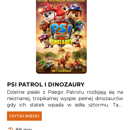
PSI PATROL I DINOZAURY
Dzielne psiaki z Psiego Patrolu rozbijają się na
nieznanej, tropikalnej wyspie pełnej dinozaurów
gdy ich statek wpada w sidła sztormu. Tam
spotykają Rexa — szczeniaka, który od lat jest
CZYTAJ WIĘCEJ
uwięziony na wyspie i stał się prawdziwym
ekspertem od wszystkiego, co związane z
88 min.