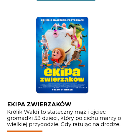
EKIPA ZWIERZAKÓW
Królik Waldi to stateczny mąż i ojciec
gromadki 53 dzieci, który po cichu marzy o
wielkiej przygodzie. Gdy ratując na drodze
małą jeżyczkę Helę doznaje kontuzji głowy,