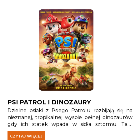
PSI PATROL I DINOZAURY
Dzielne psiaki z Psiego Patrolu rozbijają się na
nieznanej, tropikalnej wyspie pełnej dinozaurów
gdy ich statek wpada w sidła sztormu. Tam
spotykają Rexa — szczeniaka, który od lat jest
CZYTAJ WIĘCEJ
uwięziony na wyspie i stał się prawdziwym