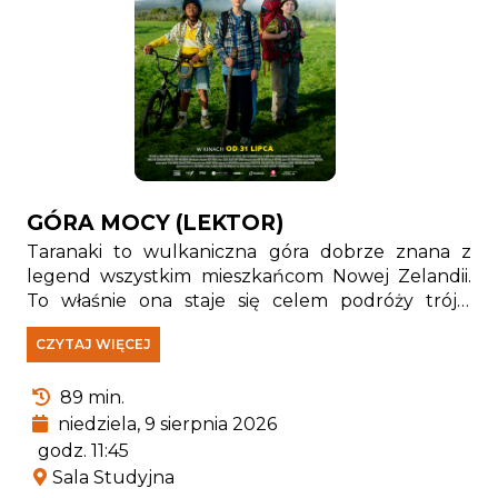
GÓRA MOCY (LEKTOR)
Taranaki to wulkaniczna góra dobrze znana z
legend wszystkim mieszkańcom Nowej Zelandii.
To właśnie ona staje się celem podróży trójki
dzieci, z których każde ma inny powód, aby wejść
CZYTAJ WIĘCEJ
na jej szczyt. Zmagająca się z nowotworem Sam
wierzy w uzdrowicielską siłę góry, Mallory bardzo
89 min.
chciałby znaleźć przyjaciół, a Bronco od zawsze
chciał podbić Taranaki, którą jego przodkowie
niedziela, 9 sierpnia 2026
darzą wielkim szacunkiem. Droga nie będzie łatwa
godz. 11:45
– nie dość, że czeka ich starcie z dziką naturą, to
Sala Studyjna
paczka podróżników musi także uniknąć