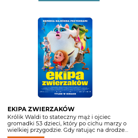
EKIPA ZWIERZAKÓW
Królik Waldi to stateczny mąż i ojciec
gromadki 53 dzieci, który po cichu marzy o
wielkiej przygodzie. Gdy ratując na drodze
małą jeżyczkę Helę doznaje kontuzji głowy,