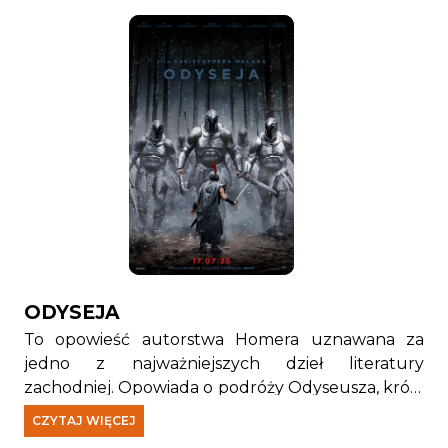
ODYSEJA
To opowieść autorstwa Homera uznawana za
jedno z najważniejszych dzieł literatury
zachodniej. Opowiada o podróży Odyseusza, króla
Itaki, który musi stawić czoła licznym wyzwaniom
CZYTAJ WIĘCEJ
próbując wrócić do domu po wojnie trojańskiej.