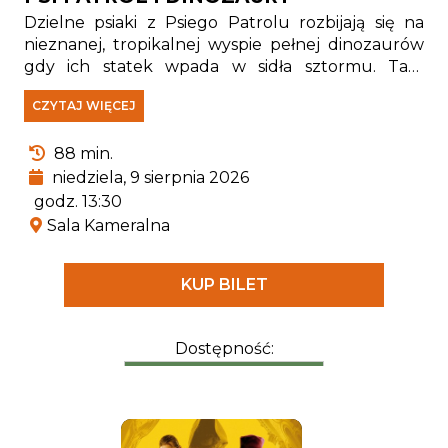
Dzielne psiaki z Psiego Patrolu rozbijają się na
nieznanej, tropikalnej wyspie pełnej dinozaurów
gdy ich statek wpada w sidła sztormu. Tam
spotykają Rexa — szczeniaka, który od lat jest
CZYTAJ WIĘCEJ
uwięziony na wyspie i stał się prawdziwym
ekspertem od wszystkiego, co związane z
88 min.
pradawnymi gadami.
niedziela, 9 sierpnia 2026
godz. 13:30
Sala Kameralna
KUP BILET
Dostępność: