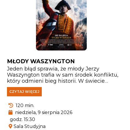
MŁODY WASZYNGTON
Jeden błąd sprawia, że młody Jerzy
Waszyngton trafia w sam środek konfliktu,
który odmieni bieg historii. W świecie
kruchych sojuszy, narastających napięć i
CZYTAJ WIĘCEJ
wojny ogarniającej pogranicze jego honor,
lojalność i odwaga zostają wystawione na
najcięższą próbę. Stawiając czoła
120 min.
niebezpiecznym przeciwnikom,
niedziela, 9 sierpnia 2026
Washington musi zmierzyć się nie tylko z
godz. 15:30
wrogami, lecz także z własnymi słabościami
Sala Studyjna
i pytaniem o to, kim naprawdę chce się stać.