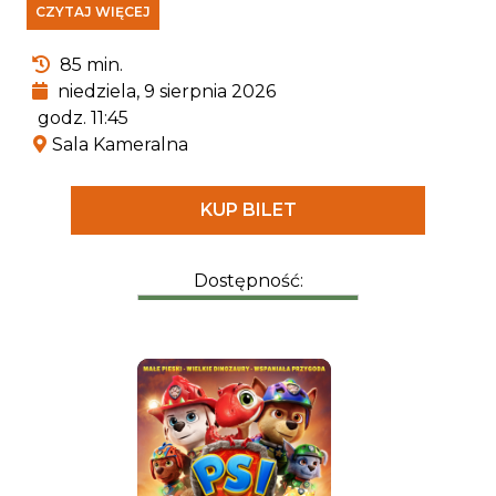
CZYTAJ WIĘCEJ
zaczyna wierzyć, że jest hrabią
Farmazonem, pogromcą smoków i
wybawcą księżniczek. Przekonany, że świat
85 min.
pełen jest czekających go wyzwań, porzuca
niedziela, 9 sierpnia 2026
rodzinne strony, by walczyć ze złem i nieść
godz. 11:45
pomoc słabszym.
Sala Kameralna
KUP BILET
Dostępność: