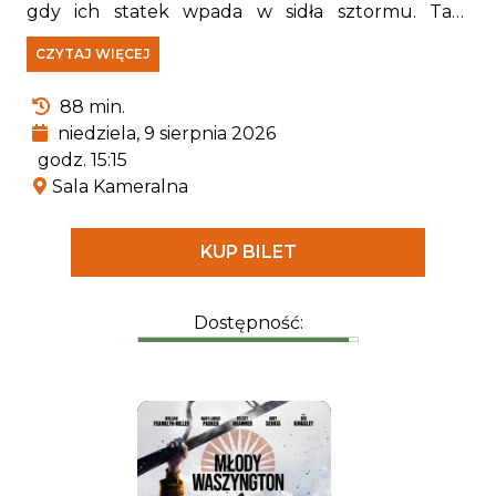
gdy ich statek wpada w sidła sztormu. Tam
spotykają Rexa — szczeniaka, który od lat jest
CZYTAJ WIĘCEJ
uwięziony na wyspie i stał się prawdziwym
ekspertem od wszystkiego, co związane z
88 min.
pradawnymi gadami.
niedziela, 9 sierpnia 2026
godz. 15:15
Sala Kameralna
KUP BILET
Dostępność: