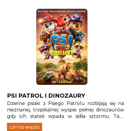
PSI PATROL I DINOZAURY
Dzielne psiaki z Psiego Patrolu rozbijają się na
nieznanej, tropikalnej wyspie pełnej dinozaurów
gdy ich statek wpada w sidła sztormu. Tam
spotykają Rexa — szczeniaka, który od lat jest
CZYTAJ WIĘCEJ
uwięziony na wyspie i stał się prawdziwym