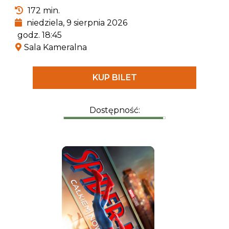
Powstała już niejedna ekranizacja klasycznego
172 min.
dzieła Homera, ale tym razem film nakręcony
niedziela, 9 sierpnia 2026
zostanie w technologii IMAX i będzie pierwszym
godz. 18:45
tak nowoczesnym podejściem do „Odysei”.
Sala Kameralna
KUP BILET
Dostępność: