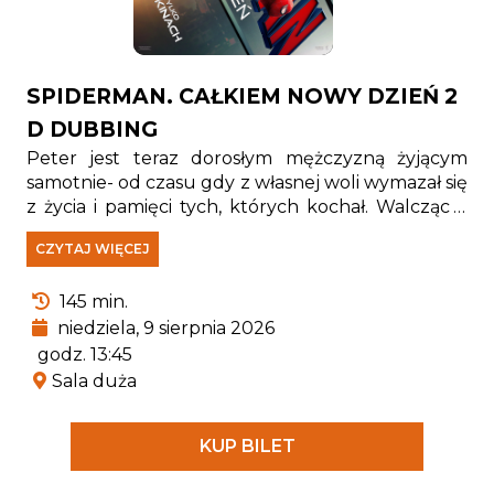
SPIDERMAN. CAŁKIEM NOWY DZIEŃ 2
D DUBBING
Peter jest teraz dorosłym mężczyzną żyjącym
samotnie- od czasu gdy z własnej woli wymazał się
z życia i pamięci tych, których kochał. Walcząc z
przestępczością w Nowym Jorku, który nie zna
CZYTAJ WIĘCEJ
już jego imienia, w pełni poświęcił się ochronie
miasta. Gdy rosnące wymagania zaczynają go
145 min.
przytłaczać, presja wywołuje zaskakującą fizyczną
przemianę, która zagraża jego istnieniu, podczas
niedziela, 9 sierpnia 2026
gdy nowy, niepokojący schemat zbrodni prowadzi
godz. 13:45
do pojawienia się jednego z najpotężniejszych
Sala duża
przeciwników, z jakimi kiedykolwiek się zmierzył.
KUP BILET