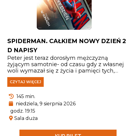
SPIDERMAN. CAŁKIEM NOWY DZIEŃ 2
D NAPISY
Peter jest teraz dorosłym mężczyzną
żyjącym samotnie- od czasu gdy z własnej
woli wymazał się z życia i pamięci tych,
których kochał. Walcząc z przestępczością
CZYTAJ WIĘCEJ
w Nowym Jorku, który nie zna już jego
imienia, w pełni poświęcił się ochronie
miasta. Gdy rosnące wymagania zaczynają
145 min.
go przytłaczać, presja wywołuje
niedziela, 9 sierpnia 2026
zaskakującą fizyczną przemianę, która
godz. 19:15
zagraża jego istnieniu, podczas gdy nowy,
Sala duża
niepokojący schemat zbrodni prowadzi do
pojawienia się jednego z najpotężniejszych
przeciwników, z jakimi kiedykolwiek się