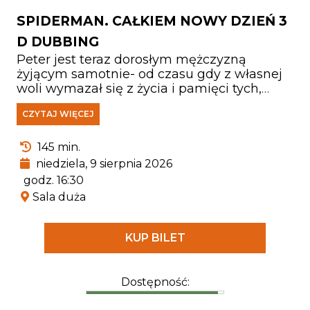
SPIDERMAN. CAŁKIEM NOWY DZIEŃ 3
D DUBBING
Peter jest teraz dorosłym mężczyzną
żyjącym samotnie- od czasu gdy z własnej
woli wymazał się z życia i pamięci tych,
których kochał. Walcząc z przestępczością
CZYTAJ WIĘCEJ
w Nowym Jorku, który nie zna już jego
imienia, w pełni poświęcił się ochronie
miasta. Gdy rosnące wymagania zaczynają
145 min.
go przytłaczać, presja wywołuje
niedziela, 9 sierpnia 2026
zaskakującą fizyczną przemianę, która
godz. 16:30
zagraża jego istnieniu, podczas gdy nowy,
Sala duża
niepokojący schemat zbrodni prowadzi do
pojawienia się jednego z najpotężniejszych
przeciwników, z jakimi kiedykolwiek się
KUP BILET
zmierzył.
Dostępność: