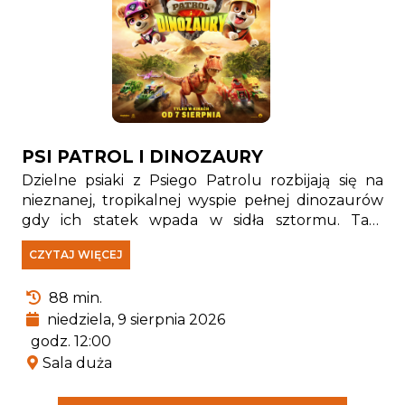
PSI PATROL I DINOZAURY
Dzielne psiaki z Psiego Patrolu rozbijają się na
nieznanej, tropikalnej wyspie pełnej dinozaurów
gdy ich statek wpada w sidła sztormu. Tam
spotykają Rexa — szczeniaka, który od lat jest
CZYTAJ WIĘCEJ
uwięziony na wyspie i stał się prawdziwym
ekspertem od wszystkiego, co związane z
88 min.
pradawnymi gadami.
niedziela, 9 sierpnia 2026
godz. 12:00
Sala duża