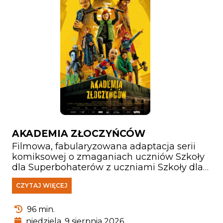
AKADEMIA ZŁOCZYŃCÓW
Filmowa, fabularyzowana adaptacja serii
komiksowej o zmaganiach uczniów Szkoły
dla Superbohaterów z uczniami Szkoły dla
Super Złoczyńców. Zbliża się kolejna edycja
CZYTAJ WIĘCEJ
zawodów. Ale co zrobić, gdy trzeba będzie
walczyć z Bardzo Wielkim Złem, które
zamierza zlikwidować obie szkoły i przejąć
96 min.
kontrolę nad światem? Cała nadzieja w niej
niedziela, 9 sierpnia 2026