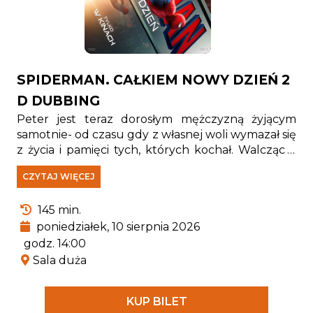
SPIDERMAN. CAŁKIEM NOWY DZIEŃ 2
D DUBBING
Peter jest teraz dorosłym mężczyzną żyjącym
samotnie- od czasu gdy z własnej woli wymazał się
z życia i pamięci tych, których kochał. Walcząc z
przestępczością w Nowym Jorku, który nie zna
CZYTAJ WIĘCEJ
już jego imienia, w pełni poświęcił się ochronie
miasta. Gdy rosnące wymagania zaczynają go
145 min.
przytłaczać, presja wywołuje zaskakującą fizyczną
przemianę, która zagraża jego istnieniu, podczas
poniedziałek, 10 sierpnia 2026
gdy nowy, niepokojący schemat zbrodni prowadzi
godz. 14:00
do pojawienia się jednego z najpotężniejszych
Sala duża
przeciwników, z jakimi kiedykolwiek się zmierzył.
KUP BILET