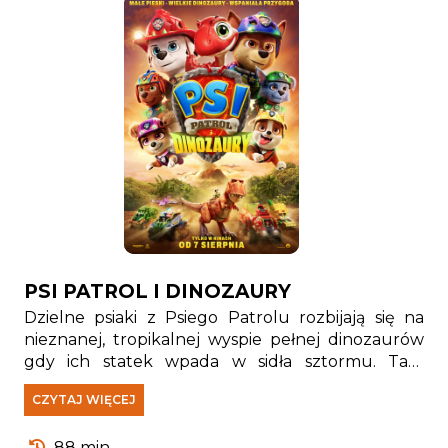
PSI PATROL I DINOZAURY
Dzielne psiaki z Psiego Patrolu rozbijają się na
nieznanej, tropikalnej wyspie pełnej dinozaurów
gdy ich statek wpada w sidła sztormu. Tam
spotykają Rexa — szczeniaka, który od lat jest
CZYTAJ WIĘCEJ
uwięziony na wyspie i stał się prawdziwym
ekspertem od wszystkiego, co związane z
88 min.