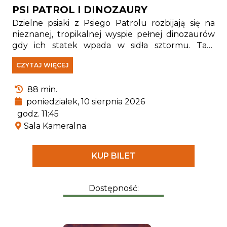
PSI PATROL I DINOZAURY
Dzielne psiaki z Psiego Patrolu rozbijają się na
nieznanej, tropikalnej wyspie pełnej dinozaurów
gdy ich statek wpada w sidła sztormu. Tam
spotykają Rexa — szczeniaka, który od lat jest
CZYTAJ WIĘCEJ
uwięziony na wyspie i stał się prawdziwym
ekspertem od wszystkiego, co związane z
88 min.
pradawnymi gadami.
poniedziałek, 10 sierpnia 2026
godz. 11:45
Sala Kameralna
KUP BILET
Dostępność: