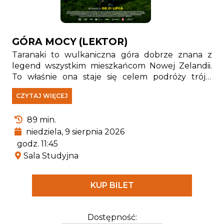
GÓRA MOCY (LEKTOR)
Taranaki to wulkaniczna góra dobrze znana z
legend wszystkim mieszkańcom Nowej Zelandii.
To właśnie ona staje się celem podróży trójki
dzieci, z których każde ma inny powód, aby wejść
CZYTAJ WIĘCEJ
na jej szczyt. Zmagająca się z nowotworem Sam
wierzy w uzdrowicielską siłę góry, Mallory bardzo
89 min.
chciałby znaleźć przyjaciół, a Bronco od zawsze
chciał podbić Taranaki, którą jego przodkowie
niedziela, 9 sierpnia 2026
darzą wielkim szacunkiem. Droga nie będzie łatwa
godz. 11:45
– nie dość, że czeka ich starcie z dziką naturą, to
Sala Studyjna
paczka podróżników musi także uniknąć
poszukujących ich rodziców. Wspólna wędrówka
KUP BILET
okaże się czymś więcej niż tylko wyprawą pełną
przygód. Czy góra da im to, czego naprawdę
potrzebują?
Dostępność: