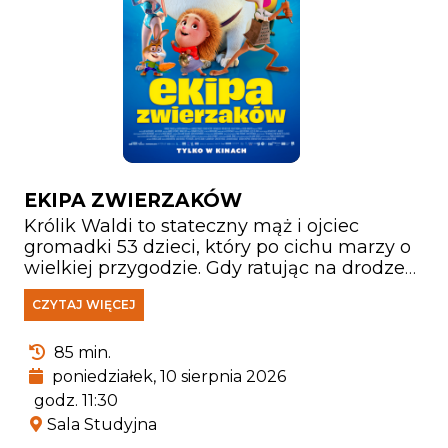
EKIPA ZWIERZAKÓW
Królik Waldi to stateczny mąż i ojciec
gromadki 53 dzieci, który po cichu marzy o
wielkiej przygodzie. Gdy ratując na drodze
małą jeżyczkę Helę doznaje kontuzji głowy,
CZYTAJ WIĘCEJ
zaczyna wierzyć, że jest hrabią
Farmazonem, pogromcą smoków i
wybawcą księżniczek. Przekonany, że świat
85 min.
pełen jest czekających go wyzwań, porzuca
poniedziałek, 10 sierpnia 2026
rodzinne strony, by walczyć ze złem i nieść
godz. 11:30
pomoc słabszym.
Sala Studyjna