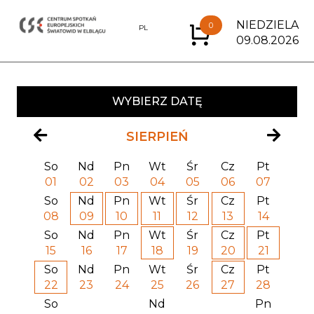
NIEDZIELA
0
EN
PL
09.08.2026
WYBIERZ DATĘ
SIERPIEŃ
So
Nd
Pn
Wt
Śr
Cz
Pt
01
02
03
04
05
06
07
So
Nd
Pn
Wt
Śr
Cz
Pt
08
09
10
11
12
13
14
So
Nd
Pn
Wt
Śr
Cz
Pt
15
16
17
18
19
20
21
So
Nd
Pn
Wt
Śr
Cz
Pt
22
23
24
25
26
27
28
So
Nd
Pn