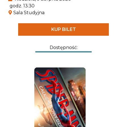
– Królowej Złoczyńców. To ona musi stoczyć
godz. 13:30
pojedynek, od którego zależy wszystko.
Sala Studyjna
KUP BILET
Dostępność: